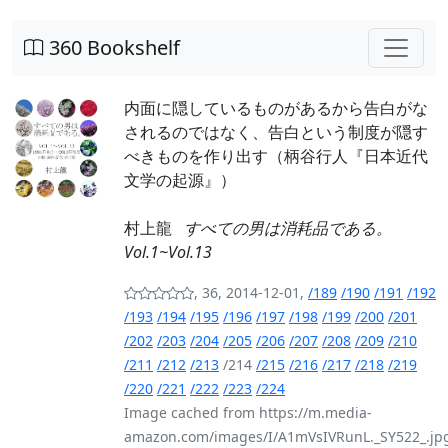
360 Bookshelf
内面に隠しているものがあるから告白がな
されるのではなく、告白という制度が隠す
べきものを作り出す（柄谷行人『日本近代
文学の起源』）
村上龍
すべての男は消耗品である。
Vol.1~Vol.13
, 36, 2014-12-01,
/189
/190
/191
/192
/193
/194
/195
/196
/197
/198
/199
/200
/201
/202
/203
/204
/205
/206
/207
/208
/209
/210
/211
/212
/213
/214
/215
/216
/217
/218
/219
/220
/221
/222
/223
/224
Image cached from https://m.media-
amazon.com/images/I/A1mVsIVRunL._SY522_.jp