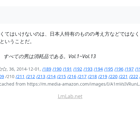
くてはいけないのは、日本人特有のものの考え方などではなく
ということだ。
龍
すべての男は消耗品である。Vol.1~Vol.13
, 36, 2014-12-01,
/189
/190
/191
/192
/193
/194
/195
/196
/197
/1
09
/210
/211
/212
/213
/214
/215
/216
/217
/218
/219
/220
/221
/222
cached from https://m.media-amazon.com/images/I/A1mVsIVRunL.
LmLab.net