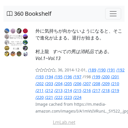
360 Bookshelf
外に気持ちが向かないようになると、そこ
で進化が止まる。退行が始まる。
村上龍
すべての男は消耗品である。
Vol.1~Vol.13
, 36, 2014-12-01,
/189
/190
/191
/192
/193
/194
/195
/196
/197
/198
/199
/200
/201
/202
/203
/204
/205
/206
/207
/208
/209
/210
/211
/212
/213
/214
/215
/216
/217
/218
/219
/220
/221
/222
/223
/224
Image cached from https://m.media-
amazon.com/images/I/A1mVsIVRunL._SY522_.jp
LmLab.net