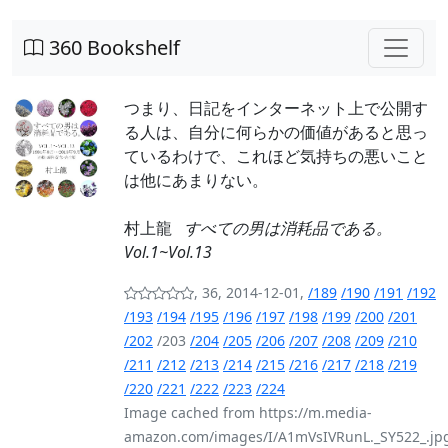
360 Bookshelf
つまり、日記をインターネット上で公開す
る人は、自分に何らかの価値があると思っ
ているわけで、これほど気持ちの悪いこと
は他にあまりない。
村上龍
すべての男は消耗品である。
Vol.1~Vol.13
, 36, 2014-12-01,
/189
/190
/191
/192
/193
/194
/195
/196
/197
/198
/199
/200
/201
/202
/203
/204
/205
/206
/207
/208
/209
/210
/211
/212
/213
/214
/215
/216
/217
/218
/219
/220
/221
/222
/223
/224
Image cached from https://m.media-
amazon.com/images/I/A1mVsIVRunL._SY522_.jp