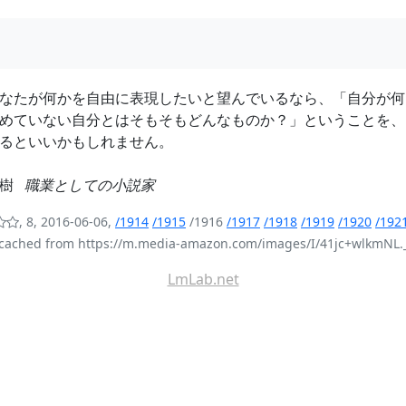
なたが何かを自由に表現したいと望んでいるなら、「自分が何
めていない自分とはそもそもどんなものか？」ということを、
るといいかもしれません。
春樹
職業としての小説家
, 8, 2016-06-06,
/1914
/1915
/1916
/1917
/1918
/1919
/1920
/192
cached from https://m.media-amazon.com/images/I/41jc+wlkmNL.
LmLab.net