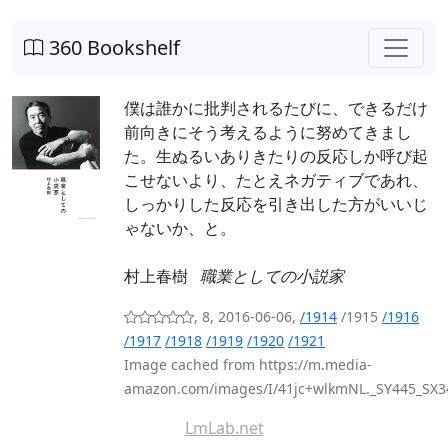
360 Bookshelf
僕は誰かに批判されるたびに、できるだけ
前向きにそう考えるように努めてきまし
た。生ぬるいありきたりの反応しか呼び起
こせないより、たとえネガティブであれ、
しっかりした反応を引き出した方がいいじ
ゃないか、と。
村上春樹
職業としての小説家
, 8, 2016-06-06,
/1914
/1915
/1916
/1917
/1918
/1919
/1920
/1921
Image cached from https://m.media-
amazon.com/images/I/41jc+wlkmNL._SY445_SX3
LmLab.net