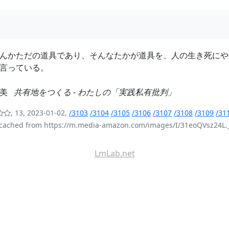
んかただの道具であり、そんなたかが道具を、人の生き死にや
言っている。
克美
共有地をつくる - わたしの「実践私有批判」
, 13, 2023-01-02,
/3103
/3104
/3105
/3106
/3107
/3108
/3109
/31
cached from https://m.media-amazon.com/images/I/31eoQVsz24L.
LmLab.net