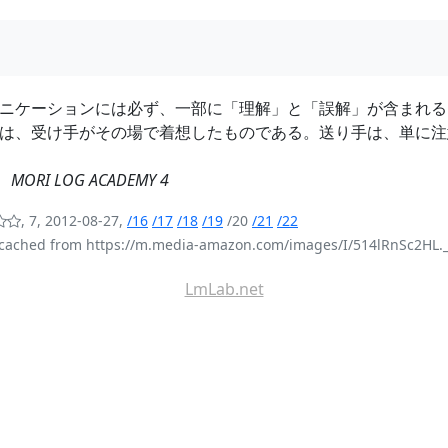
ニケーションには必ず、一部に「理解」と「誤解」が含まれる
は、受け手がその場で着想したものである。送り手は、単に注
嗣
MORI LOG ACADEMY 4
, 7, 2012-08-27,
/16
/17
/18
/19
/20
/21
/22
cached from https://m.media-amazon.com/images/I/514lRnSc2HL.
LmLab.net