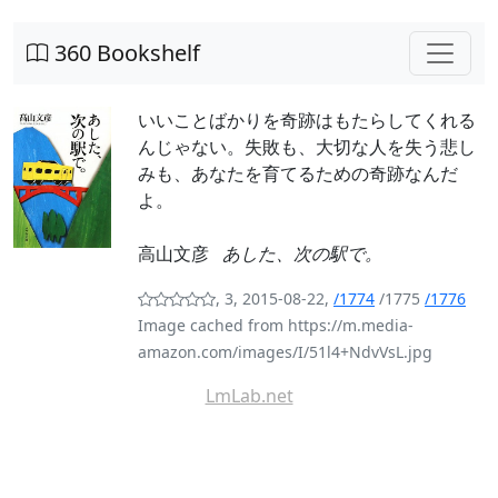
360 Bookshelf
いいことばかりを奇跡はもたらしてくれる
んじゃない。失敗も、大切な人を失う悲し
みも、あなたを育てるための奇跡なんだ
よ。
高山文彦
あした、次の駅で。
, 3, 2015-08-22,
/1774
/1775
/1776
Image cached from https://m.media-
amazon.com/images/I/51l4+NdvVsL.jpg
LmLab.net