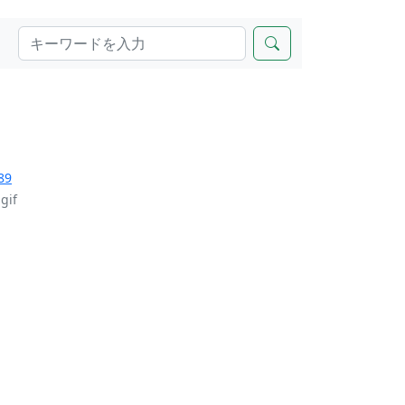
89
gif