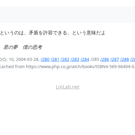
というのは、矛盾を許容できる、という意味だよ
嗣
君の夢 僕の思考
, 10, 2004-03-28,
/280
/281
/282
/283
/284
/285
/286
/287
/288
/2
cached from https://www.php.co.jp/atch/books/ISBN4-569-66404-0.
LmLab.net