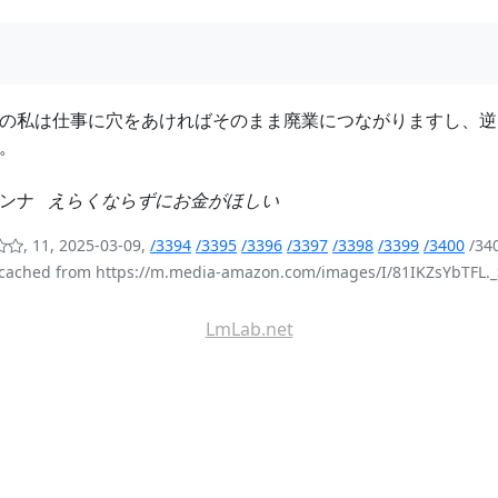
の私は仕事に穴をあければそのまま廃業につながりますし、逆
。
アンナ
えらくならずにお金がほしい
, 11, 2025-03-09,
/3394
/3395
/3396
/3397
/3398
/3399
/3400
/34
cached from https://m.media-amazon.com/images/I/81IKZsYbTFL._
LmLab.net