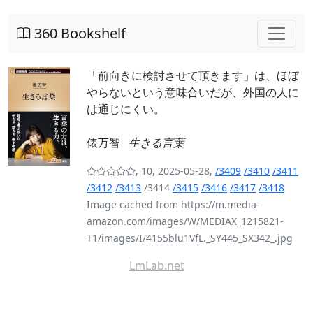
360 Bookshelf
「前向きに検討させて頂きます」は、ほぼ
やらないという意味合いだが、外国の人に
は通じにくい。
俵万智
生きる言葉
, 10, 2025-05-28,
/3409
/3410
/3411
/3412
/3413
/3414
/3415
/3416
/3417
/3418
Image cached from https://m.media-
amazon.com/images/W/MEDIAX_1215821-
T1/images/I/4155blu1VfL._SY445_SX342_.jpg
LmLab.net